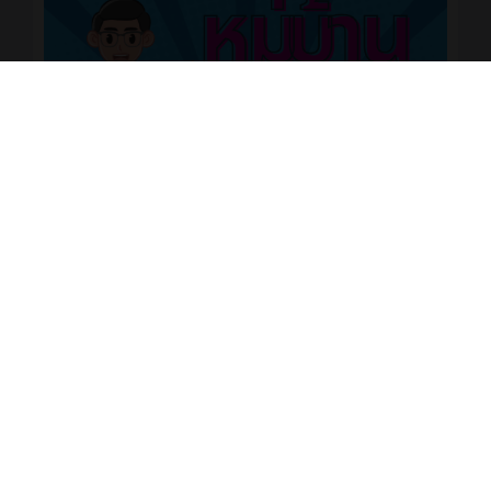
สถิติเยี่ยมชม
429328
KMe
: ออกแบบและรับผิดชอบ © ระบบบริหารจัดการสังคมฐานความรู้วิทยาลัย
สารพัดช่างพระนคร