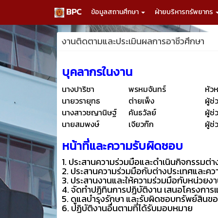
BPC
ข้อมูลสถานศึกษา
ฝ่ายบริหารทรัพยากร
งานติดตามและประเมินผลการอาชีวศึกษา
บุคลากรในงาน
นางปาริชา
พรหมจันทร์
หัว
นายวรายุทธ
ต่ายเพ็ง
ผู้ช
นางสาวชญานิษฐ์
คันธวัลย์
ผู้ช
นายสมพงษ์
เจียวก๊ก
ผู้ช
หน้าที่และความรับผิดชอบ
1. ประสานความร่วมมือและดำเนินกิจกรรมต่
2. ประสานความร่วมมือกับต่างประเทศและคว
3. ประสานงานและให้ความร่วมมือกับหน่วยง
4. จัดทำปฏิทินการปฏิบัติงาน เสนอโครงการ
5. ดูแลบำรุงรักษา และรับผิดชอบทรัพย์สินข
6. ปฏิบัติงานอื่นตามที่ได้รับมอบหมาย