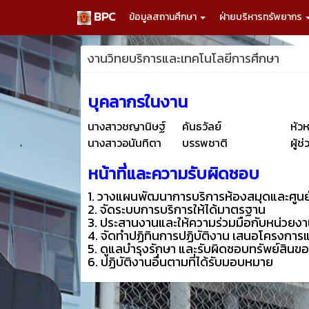
BPC
ข้อมูลสถานศึกษา
ฝ่ายบริหารทรัพยากร
งานวิทยบริการและเทคโนโลยีการศึกษา
บุคลากรในงาน
นางสาวชญานิษฐ์
คันธวัลย์
หัว
นางสาวอนันทิตา
บรรพชาติ
ผู้
หน้าที่และความรับผิดชอบ
1. วางแผนพัฒนาการบริการห้องสมุดและศูนย์ก
2. จัดระบบการบริการให้ได้มาตรฐาน
3. ประสานงานและให้ความร่วมมือกับหน่วยง
4. จัดทำปฏิทินการปฏิบัติงาน เสนอโครงการ
5. ดูแลบำรุงรักษา และรับผิดชอบทรัพย์สินข
6. ปฏิบัติงานอื่นตามที่ได้รับมอบหมาย