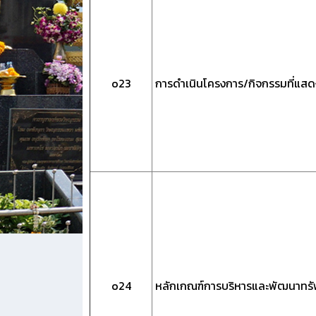
o23
การดำเนินโครงการ/กิจกรรมที่แส
o24
หลักเกณฑ์การบริหารและพัฒนาทร