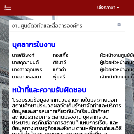
เลือกภาษา
งานศูนย์ดิจิทัลและสื่อสารองค์กร
บุคลากรในงาน
นายศิริพงศ์
ทองเกื้อ
หัวหน้างานศูนย์
นายคุณานนต์
ศิรินาวี
ผู้ช่วยหัวหน้างา
นางสาวอุดมพร
แก้วคำ
ผู้ช่วยหัวหน้างา
นางสาวชลลดา
พุ่มศรี
เจ้าหน้าที่งานศู
หน้าที่และความรับผิดชอบ
1. รวบรวมข้อมูลจากหน่วยงานภายในและภายนอก
สถานศึกษาประมวลผลจัดเก็บรักษาจัดทำและบริการ
ข้อมูลและสารสนเทศเกี่ยวกับนักเรียนนักศึกษา
สถานประกอบการ ตลาดแรงงาน บุคลากร งบ
ประมาณ ครุภัณฑ์อาคารสถานที่ แผนการเรียน และ
ข้อมูลทางเศรษฐกิจและสังคม ตามหลักเกณฑ์และวิธี
การที่สำนักงานคณะกรรมการการอาชีวศึกษา