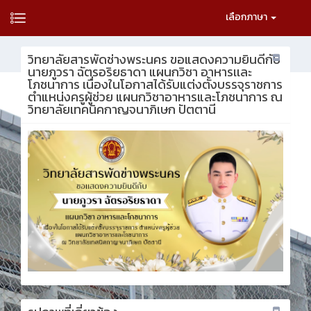
เลือกภาษา
วิทยาลัยสารพัดช่างพระนคร ขอแสดงความยินดีกับ
นายภูวรา ฉัตรอริยธาดา แผนกวิชา อาหารเเละ
โภชนาการ เนื่องในโอกาสได้รับแต่งตั้งบรรจุราชการ
ตำแหน่งครูผู้ช่วย แผนกวิชาอาหารและโภชนาการ ณ
วิทยาลัยเทคนิคกาญจนาภิเษก ปัตตานี