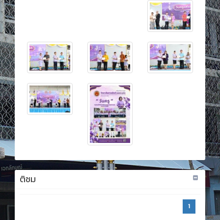
ติชม
1