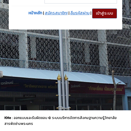
หน้าหลัก
|
สมัครสมาชิก!
|
ลืมรหัสผ่าน
|
KMe
: ออกแบบและรับผิดชอบ © ระบบบริหารจัดการสังคมฐานความรู้วิทยาลัย
สารพัดช่างพระนคร