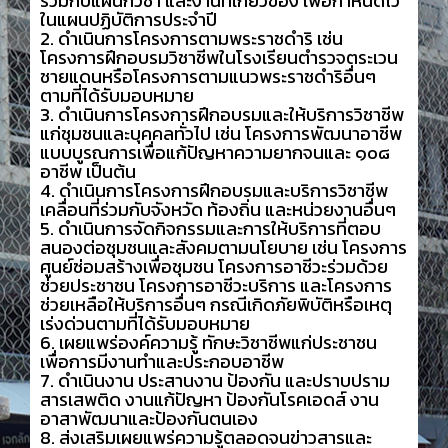
ร่วมกับแผนกวิชา และงานที่เกี่ยวข้อง เพื่อกำหนดไว้
ในแผนปฏิบัติการประจำปี
2. ดำเนินการโครงการตามพระราชดำริ เช่น
โครงการฝึกอบรมวิชาชีพในโรงเรียนตำรวจตระเวน
ชายแดนหรือโครงการตามแนวพระราชดำริอื่นๆ
ตามที่ได้รับมอบหมาย
3. ดำเนินการโครงการฝึกอบรมและให้บริการวิชาชีพ
แก่ชุมชนและบุคคลทั่วไป เช่น โครงการพัฒนาอาชีพ
แบบบูรณการเพื่อแก้ปัญหาความยากจนและ ๑๐๘
อาชีพ เป็นต้น
4. ดำเนินการโครงการฝึกอบรมและบริการวิชาชีพ
เคลื่อนที่ร่วมกับจังหวัด ท้องถิ่น และหน่วยงานอื่นๆ
5. ดำเนินการจัดกิจกรรมและการให้บริการที่ตอบ
สนองต่อชุมชนและสังคมตามนโยบาย เช่น โครงการ
ศูนย์ซ่อมสร้างเพื่อชุมชน โครงการอาชีวะร่วมด้วย
ช่วยประชาชน โครงการอาชีวะบริการ และโครงการ
ช่วยเหลือให้บริการอื่นๆ กรณีเกิดภัยพิบัติหรือเหตุ
เร่งด่วนตามที่ได้รับมอบหมาย
6. เผยแพร่องค์ความรู้ ทักษะวิชาชีพแก่ประชาชน
เพื่อการมีงานทำและประกอบอาชีพ
7. ดำเนินงาน ประสานงาน ป้องกัน และปราบปราม
สารเสพติด งานแก้ปัญหา ป้องกันโรคเอดส์ งาน
อาสาพัฒนาและป้องกันตนเอง
8. ส่งเสริมเผยแพร่ความรู้ตลอดจนข่าวสารและ