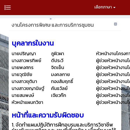
เลือกภาษา
งานโครงการพิเศษ และการบริการชุมชน
บุคลากรในงาน
นายปริญญา
ภูผิวผา
หัวหน้างานโครงก
นางสาวพรทิพย์
ดีประวี
ผู้ช่วยหัวหน้างา
นายพงศกร
จิตเย็น
ผู้ช่วยหัวหน้างา
นายวุฒิชัย
มงคลกาย
ผู้ช่วยหัวหน้างา
นางสาวชุติมา
ทองสัมฤทธิ์
ผู้ช่วยหัวหน้างา
นางสาวชญานิษฐ์
คันธวัลย์
ผู้ช่วยหัวหน้างา
นายสมพงษ์
เจียวก๊ก
ผู้ช่วยหัวหน้างา
หัวหน้าแผนกวิชา
ผู้ช่วยหัวหน้างา
หน้าที่และความรับผิดชอบ
1. จัดทำแผนปฏิบัติการฝึกอบรมและบริการวิชาชีพ